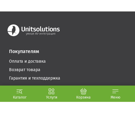
Покупателям
Оплата и доставка
Возврат товара
Гарантия и техподдержка
Компания
Каталог
Услуги
Корзина
Меню
Условия использования
Стать партнером
О компании (.PDF, 5.6 МБ)