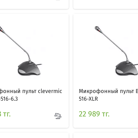
онный пульт clevermic
Микрофонный пульт B
516-6.3
516-XLR
 тг.
22 989 тг.