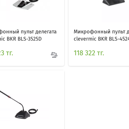
онный пульт делегата
Микрофонный пульт д
mic BKR BLS-3525D
clevermic BKR BLS-4524
3 тг.
118 322 тг.