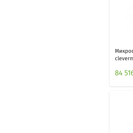
Микроф
cleverm
84 516