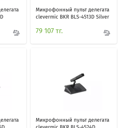
елегата
Микрофонный пульт делегата
3D
clevermic BKR BLS-4513D Silver
79 107 тг.
елегата
Микрофонный пульт делегата
5D
clevermic BKR BLS-4524D...