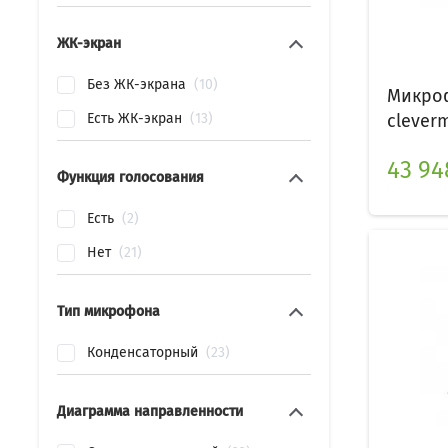
ЖК-экран
Без ЖК-экрана
10
Микроф
Есть ЖК-экран
13
clever
43 948
Функция голосования
Есть
2
Нет
21
Тип микрофона
Конденсаторный
23
Диаграмма направленности