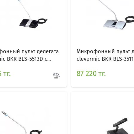
онный пульт делегата
Микрофонный пульт д
ic BKR BLS-5513D с...
clevermic BKR BLS-3511
 тг.
87 220 тг.