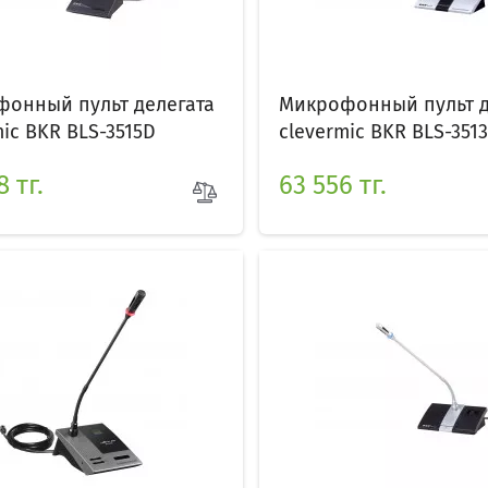
онный пульт делегата
Микрофонный пульт д
mic BKR BLS-3515D
clevermic BKR BLS-3513
 тг.
63 556 тг.