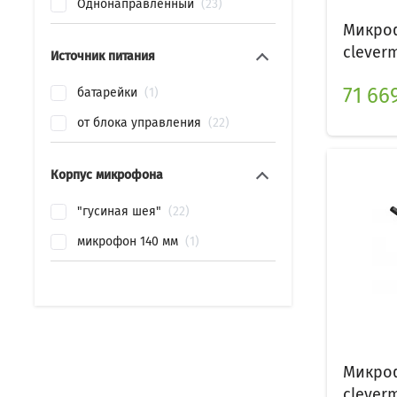
Однонаправленный
23
Микроф
clever
Источник питания
71 669
батарейки
1
от блока управления
22
Корпус микрофона
"гусиная шея"
22
микрофон 140 мм
1
Микроф
clever