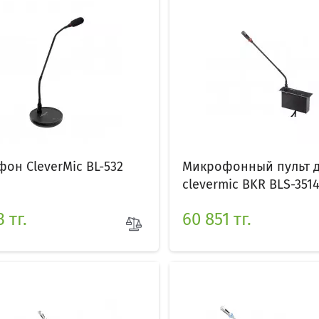
он СleverMic BL-532
Микрофонный пульт д
clevermic BKR BLS-351
 тг.
60 851 тг.