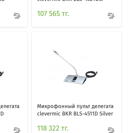
107 565 тг.
елегата
Микрофонный пульт делегата
1D
clevermic BKR BLS-4511D Silver
118 322 тг.