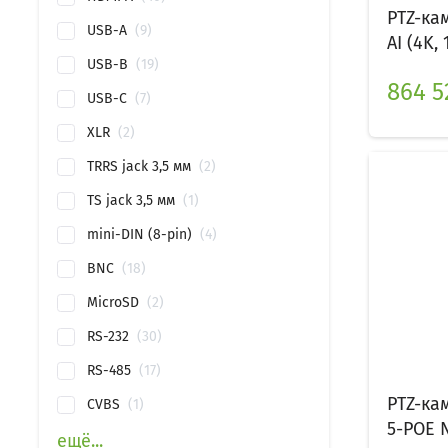
PTZ-ка
USB-A
9
AI (4K, 
USB-B
19
864 5
USB-C
7
XLR
2
TRRS jack 3,5 мм
2
TS jack 3,5 мм
1
mini-DIN (8-pin)
4
BNC
18
MicroSD
2
RS-232
30
RS-485
17
PTZ-ка
CVBS
1
5-POE N
ещё...