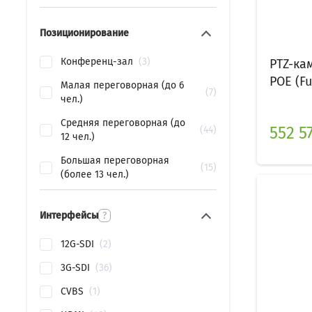
Позиционирование
Конференц-зал
3
PTZ-ка
POE (Ful
Малая переговорная (до 6
7
чел.)
Средняя переговорная (до
552 57
44
12 чел.)
Большая переговорная
15
(более 13 чел.)
Интерфейсы
?
12G-SDI
2
3G-SDI
36
CVBS
1