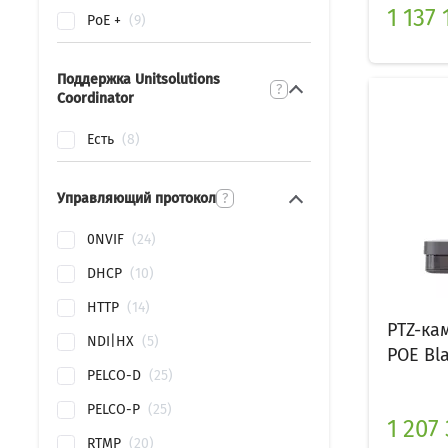
1 137 
PoE +
9
Поддержка Unitsolutions
?
Coordinator
Есть
8
Управляющий протокол
?
0NVIF
24
DHCP
10
HTTP
14
PTZ-ка
NDI|HX
5
POE Blac
PELCO-D
25
PELCO-P
25
1 207 
RTMP
20