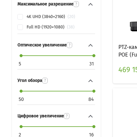
Максимальное разрешение
?
4K UHD (3840×2160)
20
Full HD (1920×1080)
38
Оптическое увеличение
?
PTZ-ка
POE (Ful
5
31
469 15
Угол обзора
?
50
84
Цифровое увеличение
?
2
16