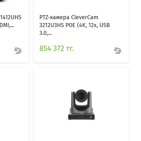
 1412UHS
PTZ-камера CleverCam
MI,...
3212U3HS POE (4K, 12x, USB
3.0,...
854 372 тг.