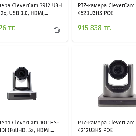
мера CleverCam 3912 U3H
PTZ-камера CleverCam
12x, USB 3.0, HDMI,...
4520U3HS POE
26 тг.
915 838 тг.
мера CleverCam 1011HS-
PTZ-камера CleverCam
DI (FullHD, 5x, HDMI,...
4212U3HS POE