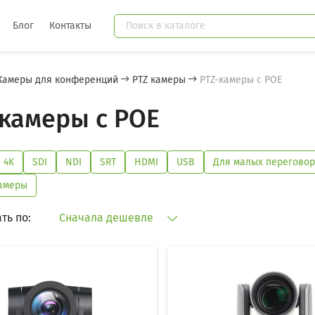
Блог
Контакты
Камеры для конференций
PTZ камеры
PTZ-камеры с POE
камеры с POE
4K
SDI
NDI
SRT
HDMI
USB
Для малых перегово
камеры
ть по:
Сначала дешевле