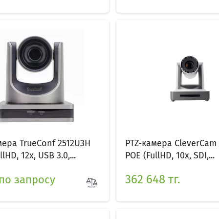
мера TrueConf 2512U3H
PTZ-камера CleverCam 
lHD, 12x, USB 3.0,...
POE (FullHD, 10x, SDI,...
362 648 тг.
по запросу