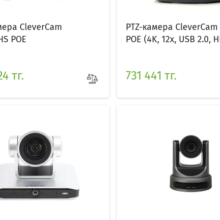
мера CleverCam
PTZ-камера CleverCam
HS POE
POE (4K, 12x, USB 2.0, HD
4 тг.
731 441 тг.