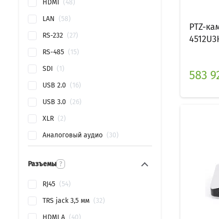
HDMI
48
LAN
58
PTZ-ка
RS-232
27
4512U3
RS-485
15
SDI
1
583 92
USB 2.0
16
USB 3.0
26
XLR
2
Аналоговый аудио
30
Разъемы
?
RJ45
54
TRS jack 3,5 мм
32
HDMI A
40