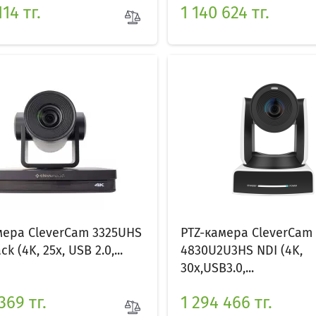
114 тг.
1 140 624 тг.
мера CleverCam 3325UHS
PTZ-камера CleverCam
k (4K, 25x, USB 2.0,...
4830U2U3HS NDI (4K,
30x,USB3.0,...
369 тг.
1 294 466 тг.