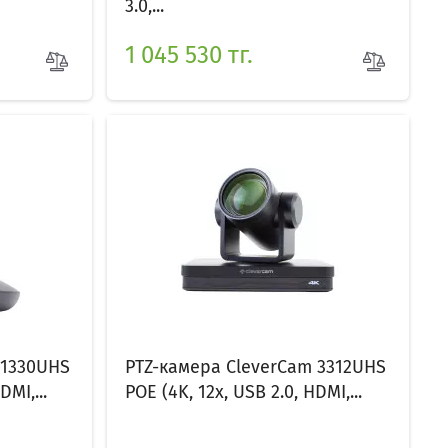
3.0,...
1 045 530 тг.
 1330UHS
PTZ-камера CleverCam 3312UHS
DMI,...
POE (4K, 12x, USB 2.0, HDMI,...