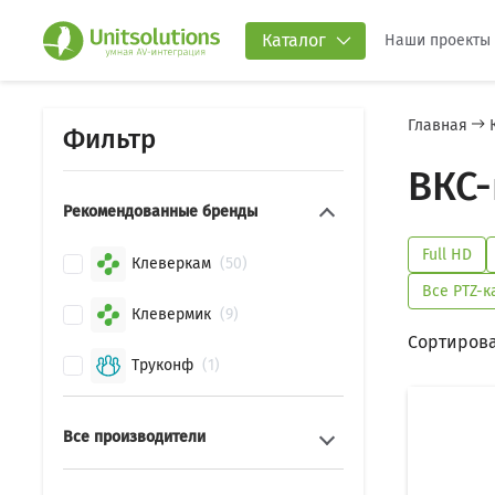
Каталог
Наши проекты
Главная
Фильтр
ВКС-
Рекомендованные бренды
Full HD
Клеверкам
50
Все PTZ-
Клевермик
9
Сортирова
Труконф
1
Все производители