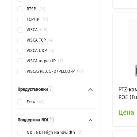
RTSP
21
TCP/IP
11
VISCA
26
VISCA TCP
4
VISCA UDP
4
VISCA через IP
7
VISCA/PELCO-D/PELCO-P
11
PTZ-ка
Предустановки
?
POE (Ful
Есть
43
Цена 
Поддержка NDI
?
NDI: NDI High Bandwidth
2