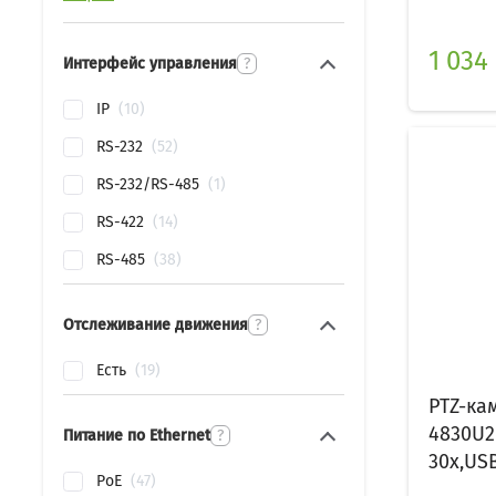
1 034 
Интерфейс управления
?
IP
10
RS-232
52
RS-232/RS-485
1
RS-422
14
RS-485
38
Отслеживание движения
?
Есть
19
PTZ-ка
4830U2
Питание по Ethernet
?
30x,USB3
PoE
47