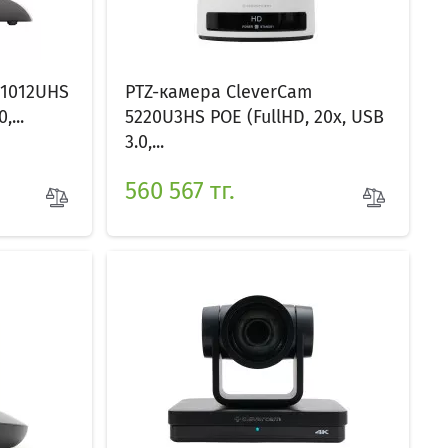
 1012UHS
PTZ-камера CleverCam
,...
5220U3HS POE (FullHD, 20x, USB
3.0,...
560 567 тг.