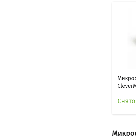
Микро
Clever
Снято
Микро