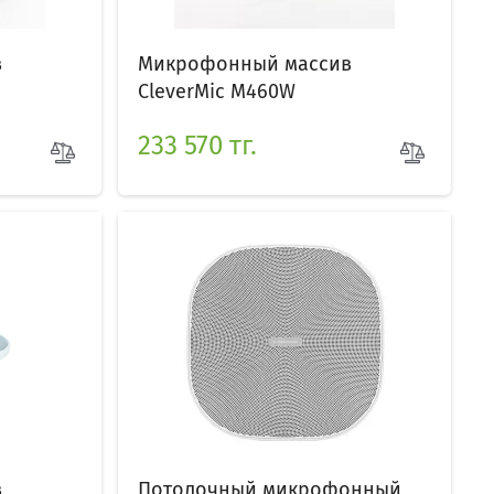
в
Микрофонный массив
CleverMic M460W
233 570 тг.
в
Потолочный микрофонный