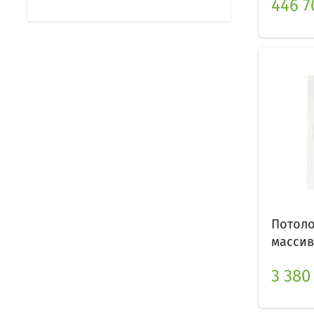
446 7
Потол
массив
3 380 