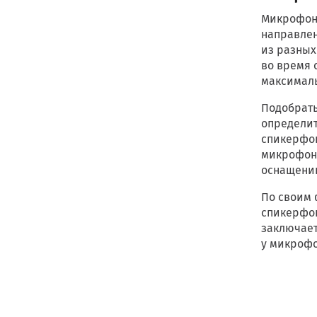
Микрофонн
направлен
из разных
во время 
максималь
Подобрать
определит
спикерфон
микрофонн
оснащени
По своим 
спикерфон
заключает
у микрофо