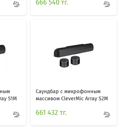
666 540 тг.
нным
Саундбар с микрофонным
ray S1M
массивом CleverMic Array S2M
661 432 тг.