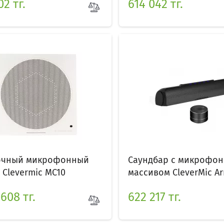
02 тг.
614 042 тг.
очный микрофонный
Саундбар с микрофо
 Clevermic MC10
массивом CleverMic Ar
608 тг.
622 217 тг.