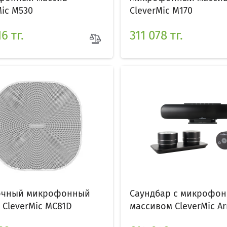
Mic M530
CleverMic M170
6 тг.
311 078 тг.
очный микрофонный
Саундбар с микрофо
 CleverMic MC81D
массивом CleverMic Ar