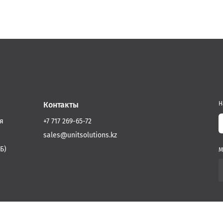
Контакты
Н
я
+7 717 269-65-72
sales@unitsolutions.kz
Б)
М