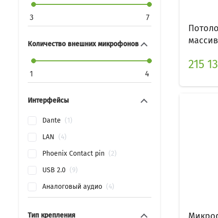
3
7
Потол
массив
Количество внешних микрофонов
215 13
1
4
Интерфейсы
Dante
1
LAN
4
Phoenix Contact pin
2
USB 2.0
9
Аналоговый аудио
4
Микро
Тип крепления