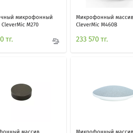
очный микрофонный
Микрофонный масси
 CleverMic M270
CleverMic M460B
0 тг.
233 570 тг.
фонный массив
Микрофонный масси