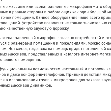
ые массивы или всенаправленные микрофоны – это обор
ных в разные стороны и работающих как один большой м
 точек помещения. Данное оборудование чаще всего прим
совещаний. Устройство позволяет не только значительно с
но качественную звуковую дорожку.
 всенаправленный микрофон согласно потребностей и ос
ься с размерами помещения и пожеланиями. Можно оснас
ом. Нет места, тогда вам на помощь придет потолочный 
ых массивов, представленных в каталоге интернет-магази
ю вашего помещения.
функциональным возможностям настольный и потолочные
ов и даже конференц-телефонов. Принцип действия микро
ся в использовании группы микрофонов для захвата звука
нных массивов динамиков.