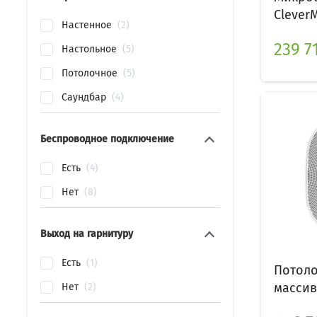
Clever
Настенное
2
239 71
Настольное
5
Потолочное
5
Саундбар
4
Беспроводное подключение
Есть
4
Нет
8
Выход на гарнитуру
Есть
1
Потол
массив
Нет
2