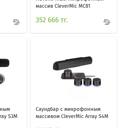
массив CleverMic MC81
352 666 тг.
нным
Саундбар с микрофонным
ray S3M
массивом CleverMic Array S4M