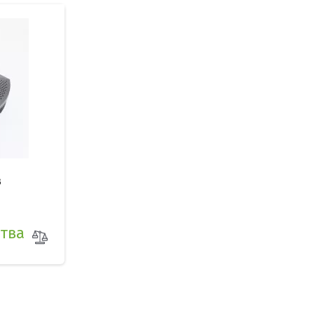
в
ства