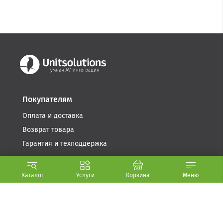
Покупателям
Оплата и доставка
Возврат товара
Гарантия и техподдержка
Компания
Каталог
Услуги
Корзина
Меню
Условия использования
Стать партнером
О компании (.PDF, 5.6 МБ)