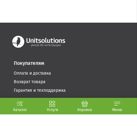
Покупателям
Оплата и доставка
Возврат товара
Гарантия и техподдержка
Компания
Каталог
Услуги
Корзина
Меню
Условия использования
Стать партнером
О компании (.PDF, 5.6 МБ)