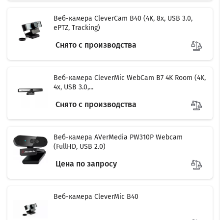
Веб-камера CleverCam B40 (4K, 8x, USB 3.0,
ePTZ, Tracking)
Снято с производства
Веб-камера CleverMic WebCam B7 4K Room (4K,
Filter
4x, USB 3.0,...
Снято с производства
Веб-камера AVerMedia PW310P Webcam
(FullHD, USB 2.0)
Цена по запросу
Веб-камера CleverMic B40