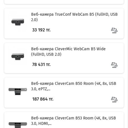
Веб-камера TrueConf WebCam B5 (FullHD, USB
2.0)
33 192 тг.
Веб-камера CleverMic WebCam B5 Wide
(FullHD, USB 2.0)
78 431 тг.
Веб-камера CleverCam B50 Room (4K, 8x, USB
3.0, ePTZ,...
187 864 тг.
Веб-камера CleverCam B53 Room (4K, 8x, USB
3.0, HDMI,...