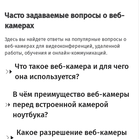
Часто задаваемые вопросы о веб-
камерах
Здесь вы найдете ответы на популярные вопросы о
веб-камерах для видеоконференций, удаленной
работы, обучения и онлайн-коммуникаций.
Что такое веб-камера и для чего
она используется?
В чём преимущество веб-камеры
перед встроенной камерой
ноутбука?
Какое разрешение веб-камеры