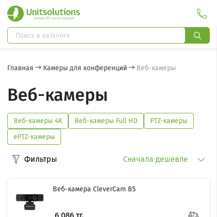
Главная
Камеры для конференций
Веб-камеры
Веб-камеры
Веб-камеры 4К
Веб-камеры Full HD
PTZ-камеры
ePTZ-камеры
Фильтры
Сначала дешевле
Веб-камера CleverCam B5
6 086 тг.