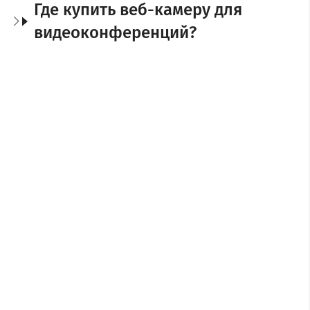
Где купить веб-камеру для
видеоконференций?