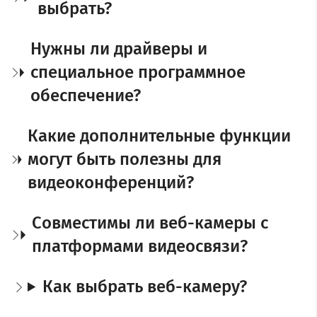
выбрать?
Нужны ли драйверы и
специальное программное
обеспечение?
Какие дополнительные функции
могут быть полезны для
видеоконференций?
Совместимы ли веб-камеры с
платформами видеосвязи?
Как выбрать веб-камеру?