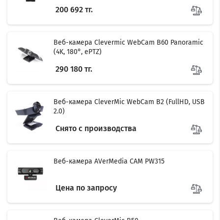
200 692 тг.
Веб-камера Clevermic WebCam B60 Panoramic
(4K, 180°, ePTZ)
290 180 тг.
Веб-камера CleverMic WebCam B2 (FullHD, USB
2.0)
Снято с производства
Веб-камера AVerMedia CAM PW315
Цена по запросу