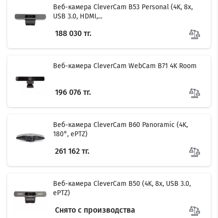
Веб-камера CleverCam B53 Personal (4K, 8x,
USB 3.0, HDMI,...
188 030 тг.
Веб-камера CleverCam WebCam B71 4K Room
196 076 тг.
Веб-камера CleverCam B60 Panoramic (4K,
180°, ePTZ)
261 162 тг.
Веб-камера CleverCam B50 (4K, 8x, USB 3.0,
ePTZ)
Снято с производства