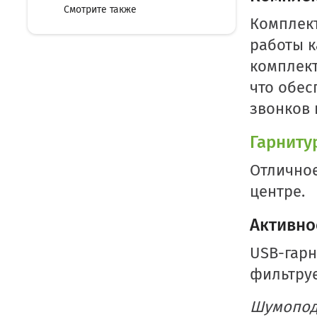
Смотрите также
Комплект
работы к
комплект
что обес
звонков 
Гарниту
Отличное
центре.
Активно
USB-гар
фильтруе
Шумопода