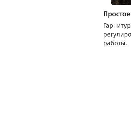
Простое
Гарниту
регулир
работы.