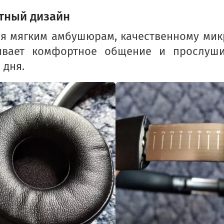
тный дизайн
ря мягким амбушюрам, качественному мик
ивает комфортное общение и прослуши
 дня.