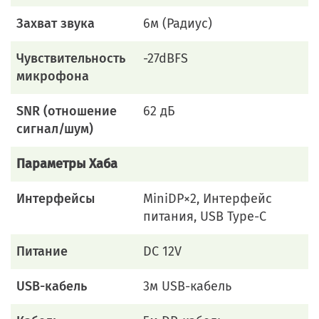
Захват звука
6м (Радиус)
Чувствительность
-27dBFS
микрофона
SNR (отношение
62 дБ
сигнал/шум)
Параметры Хаба
Интерфейсы
MiniDP×2, Интерфейс
питания, USB Type-C
Питание
DC 12V
USB-кабель
3м USB-кабель