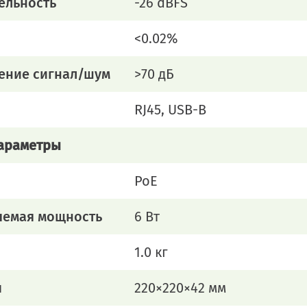
ельность
-26 dBFS
<0.02%
ение сигнал/шум
>70 дБ
RJ45, USB-B
араметры
PoE
яемая мощность
6 Вт
1.0 кг
ы
220×220×42 мм