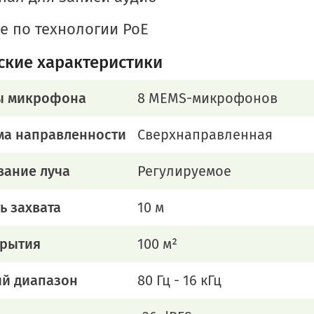
е по технологии PoE
ские характеристики
ы микрофона
8 MEMS-микрофонов
ма направленности
Сверхнаправленная
вание луча
Регулируемое
ь захвата
10 м
крытия
100 м²
ый диапазон
80 Гц - 16 кГц