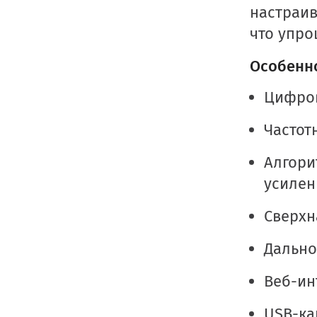
настраив
что упро
Особенно
Цифров
Частот
Алгори
усилен
Сверхн
Дально
Веб-ин
USB-ка