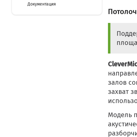
Документация
Потолоч
Подде
площа
CleverMi
направле
залов со
захват з
использо
Модель п
акустиче
разборчи