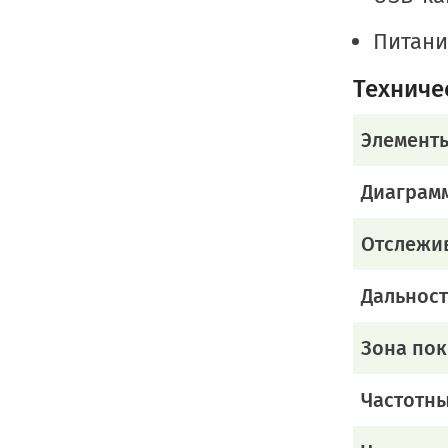
Питани
Техниче
Элемент
Диаграм
Отслежи
Дальност
Зона по
Частотн