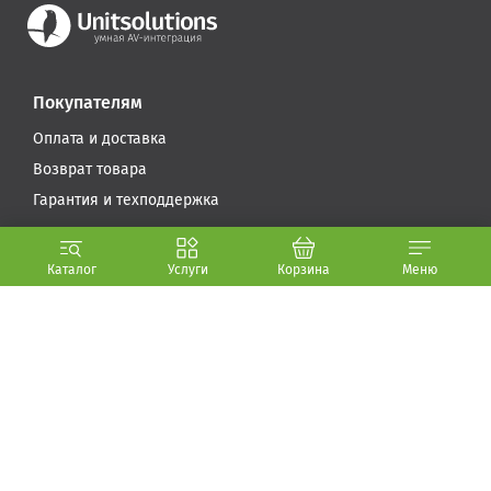
Покупателям
Оплата и доставка
Возврат товара
Гарантия и техподдержка
Компания
Каталог
Услуги
Корзина
Меню
Условия использования
Стать партнером
О компании (.PDF, 5.6 МБ)
Контакты
+7 717 269-65-72