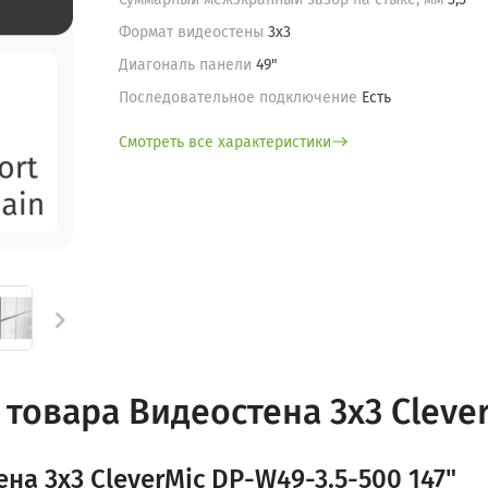
Формат видеостены
3х3
Диагональ панели
49"
Последовательное подключение
Есть
Смотреть все характеристики

товара Видеостена 3x3 Clever
на 3x3 CleverMic DP-W49-3.5-500 147"