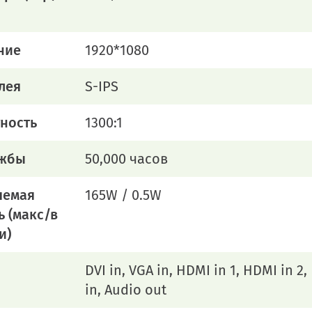
ние
1920*1080
лея
S-IPS
ность
1300:1
ужбы
50,000 часов
яемая
165W / 0.5W
 (макс/в
и)
DVI in, VGA in, HDMI in 1, HDMI in 2,
in, Audio out