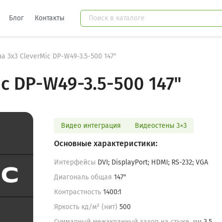
Блог
Контакты
а 3x3 CleverMic DP-W49-3.5-500 147"
c DP-W49-3.5-500 147"
Видео интеграция
Видеостены 3×3
Основные характеристики:
Интерфейсы
DVI; DisplayPort; HDMI; RS-232; VGA
Диагональ общая
147"
Контрастность
1400:1
Яркость кд/м² (нит)
500
Суммарный межэкранный зазор на стыке, мм
3,5