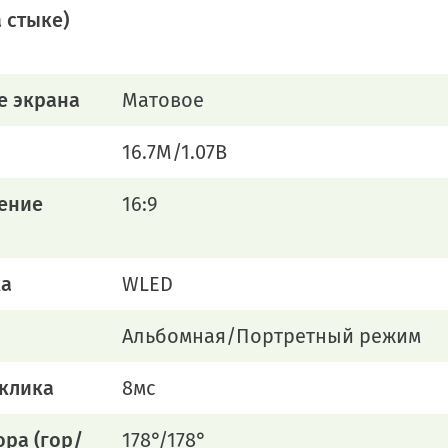
а стыке)
е экрана
Матовое
16.7M/1.07B
ение
16:9
ка
WLED
Альбомная/Портретный режим
клика
8мс
ора (гор/
178°/178°