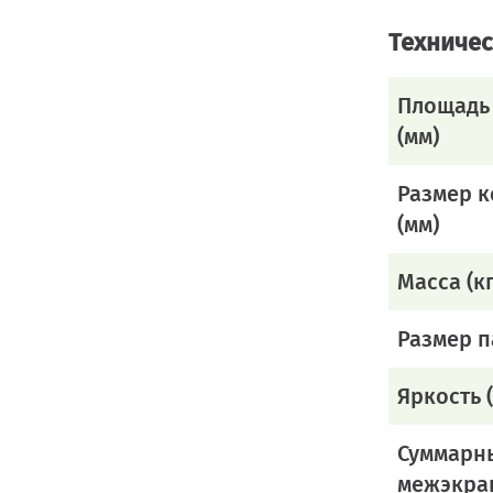
Техничес
Площадь
(мм)
Размер к
(мм)
Масса (кг
Размер 
Яркость 
Суммарн
межэкра