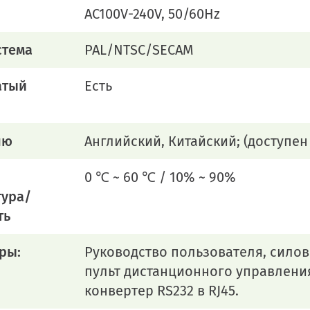
AC100V-240V, 50/60Hz
стема
PAL/NTSC/SECAM
атый
Есть
ню
Английский, Китайский; (доступен
0 ℃ ~ 60 ℃ / 10% ~ 90%
тура/
ть
ры:
Руководство пользователя, силово
пульт дистанционного управления
конвертер RS232 в RJ45.