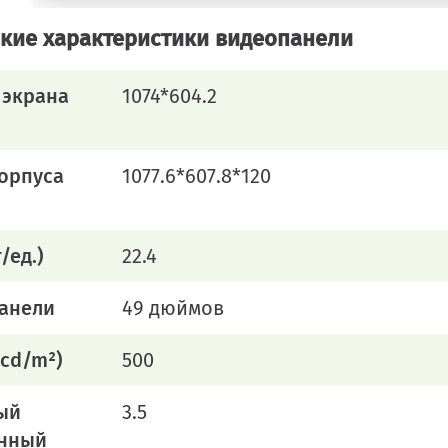
кие характеристики видеопанели
 экрана
1074*604.2
орпуса
1077.6*607.8*120
/ед.)
22.4
панели
49 дюймов
(cd/m²)
500
ый
3.5
нный