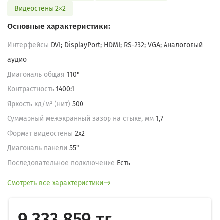
Видеостены 2×2
Основные характеристики:
Интерфейсы
DVI; DisplayPort; HDMI; RS-232; VGA; Аналоговый
аудио
Диагональ общая
110"
Контрастность
1400:1
Яркость кд/м² (нит)
500
Суммарный межэкранный зазор на стыке, мм
1,7
Формат видеостены
2х2
Диагональ панели
55"
Последовательное подключение
Есть
Смотреть все характеристики
9 333 859 тг.